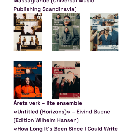
Massagrande (Universal Music
Publishing Scandinavia)
Årets verk – lite ensemble
«
Untitled (Horizons)
» – Eivind Buene
(Edition Wilhelm Hansen)
«
How Long It´s Been Since I Could Write