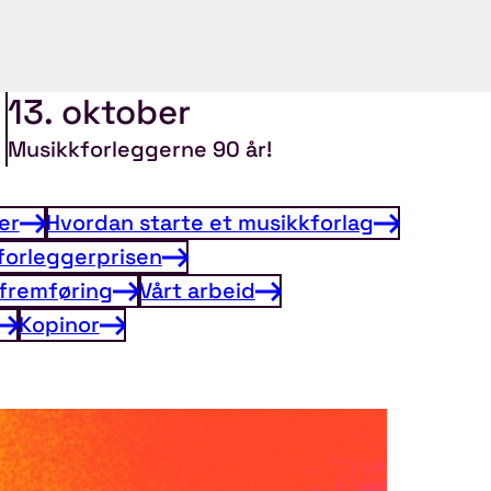
13. oktober
Musikkforleggerne 90 år!
er
Hvordan starte et musikkforlag
forleggerprisen
 fremføring
Vårt arbeid
Kopinor