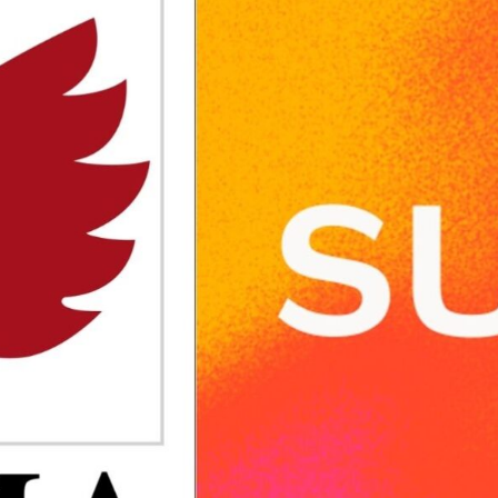
n av musikken og dermed opphaverens inntekt, 
en støttende rolle i den kreative prosessen.