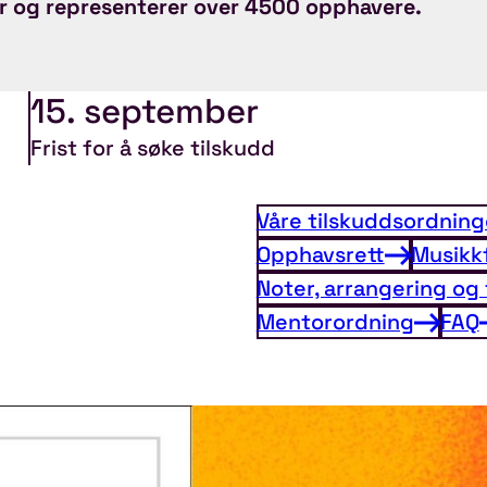
r og representerer over 4500 opphavere.
15. september
Frist for å søke tilskudd
Våre tilskuddsordning
Opphavsrett
Musikk
Noter, arrangering og
Mentorordning
FAQ