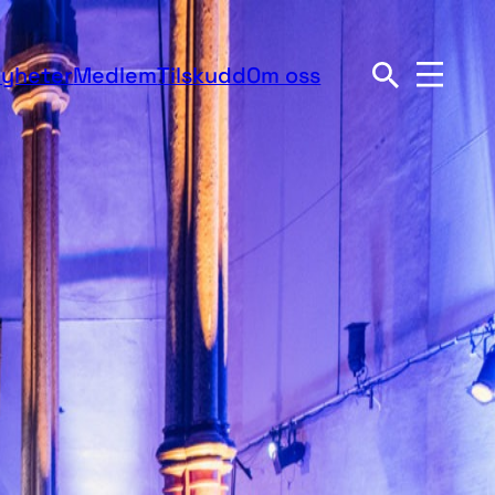
yheter
Medlem
Tilskudd
Om oss