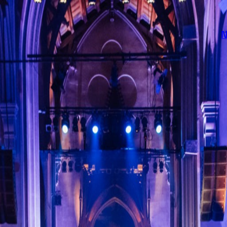
N
forening