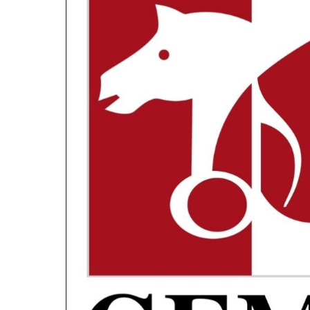
Hva gjør et musikkforlag?
Musikkforlagets hovedoppgaver er å øke bruke
administrere utbetalinger og oppgjør og spille 
Les mer her