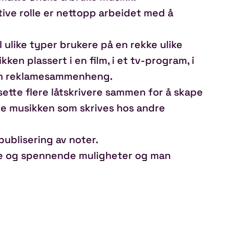
tive rolle er nettopp arbeidet med å
l ulike typer brukere på en rekke ulike
en plassert i en film, i et tv-program, i
i en reklamesammenheng.
ette flere låtskrivere sammen for å skape
re musikken som skrives hos andre
ublisering av noter.
nye og spennende muligheter og man
etting sammen med opphaver.
n:
kforlag er et viktig område som sikrer at
ken brukes og fremføres.