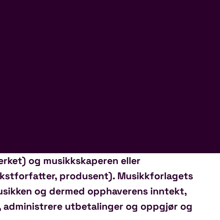
erket) og musikkskaperen eller
ekstforfatter, produsent). Musikkforlagets
usikken og dermed opphaverens inntekt,
r, administrere utbetalinger og oppgjør
og