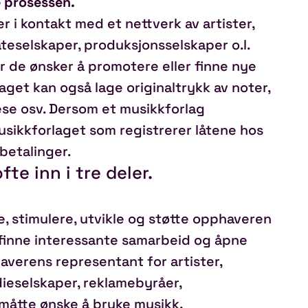
ve prosessen.
 i kontakt med et nettverk av artister,
ateselskaper, produksjonsselskaper o.l.
or de ønsker å promotere eller finne nye
aget kan også lage originaltrykk av noter,
ese osv. Dersom et musikkforlag
usikkforlaget som registrerer låtene hos
betalinger.
te inn i tre deler.
e, stimulere, utvikle og støtte opphaveren
 finne interessante samarbeid og åpne
haverens representant for artister,
ieselskaper, reklamebyråer,
måtte ønske å bruke musikk.