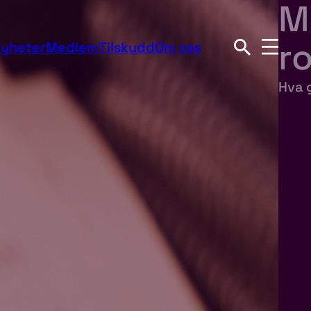
M
ro
yheter
Medlem
Tilskudd
Om oss
Hva 