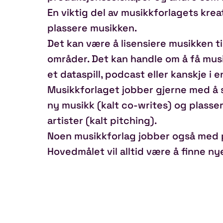
En viktig del av musikkforlagets krea
plassere musikken.
Det kan være å lisensiere musikken ti
områder. Det kan handle om å få musikk
et dataspill, podcast eller kanskje 
Musikkforlaget jobber gjerne med å s
ny musikk (kalt co-writes) og plasse
artister (kalt pitching).
Noen musikkforlag jobber også med p
Hovedmålet vil alltid være å finne 
skreddersyr gjerne en plan og måls
Den administrative rolle
Den administrative rollen til et musik
opphaver får betalt hver gang musik