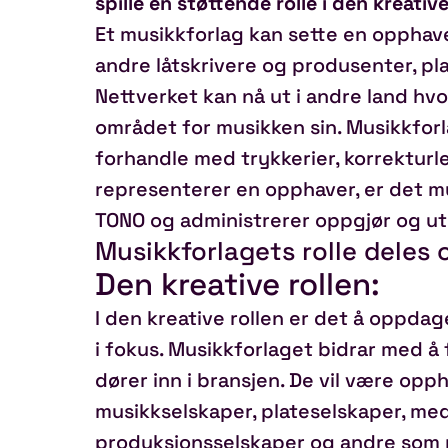
spille en støttende rolle i den kreati
Et musikkforlag kan sette en opphaver
andre låtskrivere og produsenter, pl
Nettverket kan nå ut i andre land hv
området for musikken sin. Musikkforl
forhandle med trykkerier, korrekturl
representerer en opphaver, er det m
TONO og administrerer oppgjør og ut
Musikkforlagets rolle deles of
Den kreative rollen:
I den kreative rollen er det å oppdag
i fokus. Musikkforlaget bidrar med å
dører inn i bransjen. De vil være opp
musikkselskaper, plateselskaper, med
produksjonsselskaper og andre som 