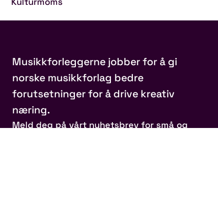
Kulturmoms
Musikkforleggerne jobber for å gi
norske musikkforlag bedre
forutsetninger for å drive kreativ
næring.
Meld deg på vårt nyhetsbrev for små og
store oppdateringer
E-postadresse
(Påkrevd)
Besøksadresse
Kongens gate 12, 0153 Oslo