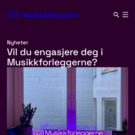
Hopp
til
Norsk
innhold
Musikkforleggerforening
Nyheter
Vil du engasjere deg i
Musikkforleggerne?