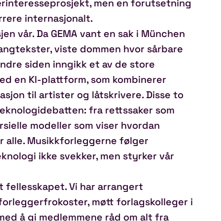
ærinteresseprosjekt, men en forutsetning
rere internasjonalt.
sjen vår. Da GEMA vant en sak i München
sangtekster, viste dommen hvor sårbare
ndre siden inngikk et av de store
ed en KI‑plattform, som kombinerer
on til artister og låtskrivere. Disse to
eknologidebatten: fra rettssaker som
sielle modeller som viser hvordan
or alle. Musikkforleggerne følger
teknologi ikke svekker, men styrker vår
t fellesskapet. Vi har arrangert
orleggerfrokoster, møtt forlagskolleger i
med å gi medlemmene råd om alt fra