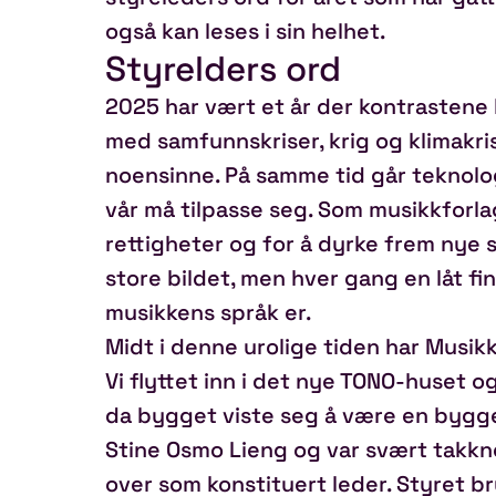
også kan leses i sin helhet.
Styrelders ord
2025 har vært et år der kontrastene ha
med samfunnskriser, krig og klimakris
noensinne. På samme tid går teknolog
vår må tilpasse seg. Som musikkforla
rettigheter og for å dyrke frem nye s
store bildet, men hver gang en låt fin
musikkens språk er.
Midt i denne urolige tiden har Musik
Vi flyttet inn i det nye TONO‑huset o
da bygget viste seg å være en byggep
Stine Osmo Lieng og var svært takkn
over som konstituert leder. Styret br