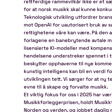
rettferdige rammevilkår ikke er et s
for at norsk musikk skal kunne konkur
Teknologisk utvikling utfordrer bran
mot OpenAI for uautorisert bruk av 
rettighetene våre kan være. På den a
forlagene en banebrytende avtale m
lisensierte KI‑modeller med kompensasj
hendelsene understreker spennet i t
beskytter opphaverne til nye kommer
kunstig intelligens kan bli en verdi f
utviklingen tett. Vi sørger for at ny 
evne til å skape og forvalte musikk.
Et viktig fokus for oss i 2025 har vær
Musikkforleggerprisen, holdt Musikkf
Norden og verden, og jobbet daglig 