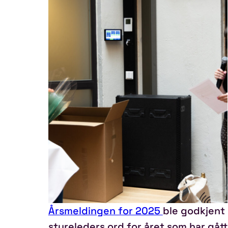
Årsmeldingen for 2025
ble godkjent 
styreleders ord for året som har gåt