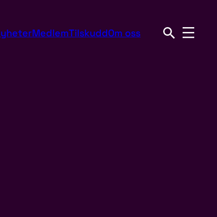
yheter
Medlem
Tilskudd
Om oss