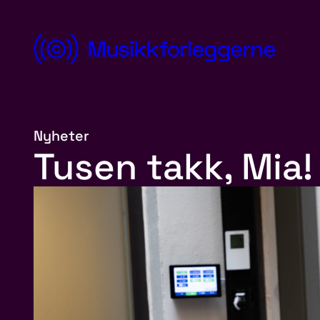
Hopp
til
innhold
Norsk
Musikkforleggerforening
Nyheter
Tusen takk, Mia!