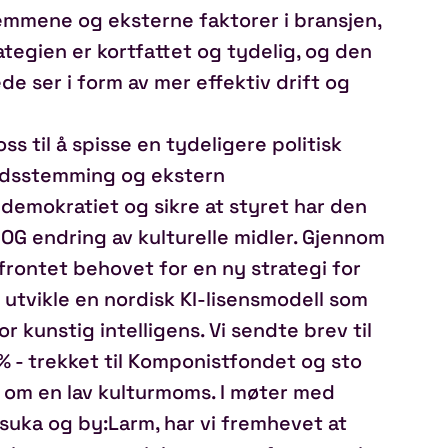
emmene og eksterne faktorer i bransjen,
ategien er kortfattet og tydelig, og den
ede ser i form av mer effektiv drift og
s til å spisse en tydeligere politisk
åndsstemming og ekstern
demokratiet og sikre at styret har den
G endring av kulturelle midler. Gjennom
frontet behovet for en ny strategi for
å utvikle en nordisk KI‑lisensmodell som
r kunstig intelligens. Vi sendte brev til
% ‑ trekket til Komponistfondet og sto
om en lav kulturmoms. I møter med
lsuka og by:Larm, har vi fremhevet at