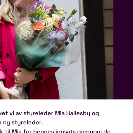
et vi av styreleder Mia Hallesby og
 ny styreleder.
kk til Mia for hennes innsats gjennom de