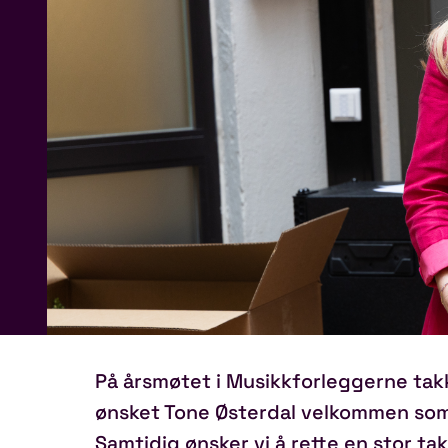
På årsmøtet i Musikkforleggerne takk
ønsket Tone Østerdal velkommen som
Samtidig ønsker vi å rette en stor ta