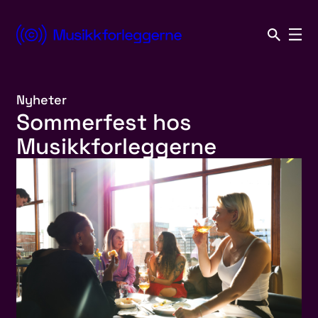
Hopp
til
Norsk
innhold
Musikkforleggerforening
Nyheter
Sommerfest hos
Musikkforleggerne