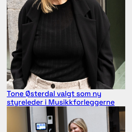
Tone Østerdal valgt som ny
styreleder i Musikkforleggerne