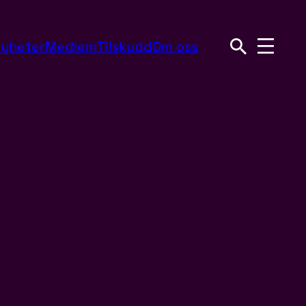
yheter
Medlem
Tilskudd
Om oss