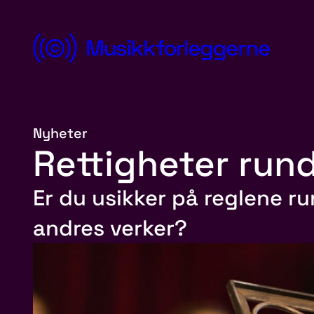
Hopp
til
innhold
Norsk
Musikkforleggerforening
Nyheter
Rettigheter run
Er du usikker på reglene r
andres verker?