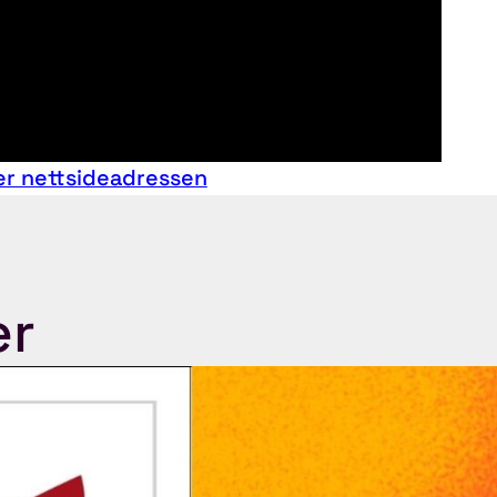
er nettsideadressen
er