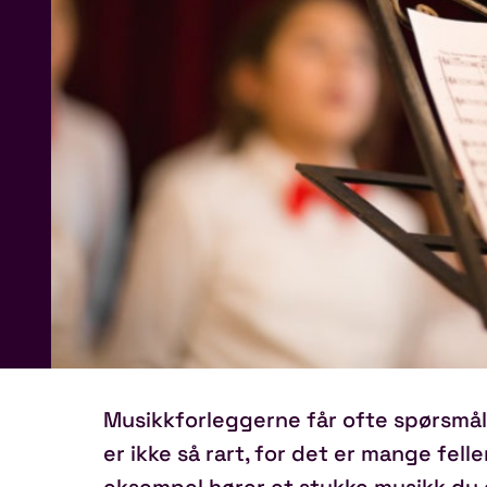
Musikkforleggerne får ofte spørsmål
er ikke så rart, for det er mange felle
eksempel hører et stykke musikk du gje