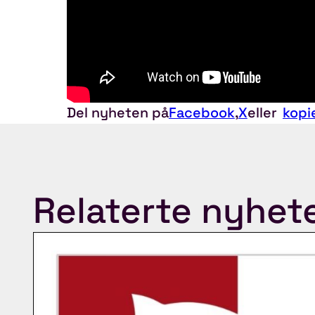
Del nyheten på
Facebook
,
X
eller
kopi
Relaterte nyhet