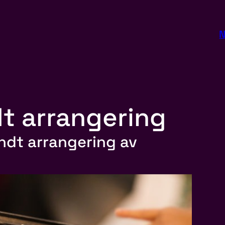
N
dt arrangering
undt arrangering av