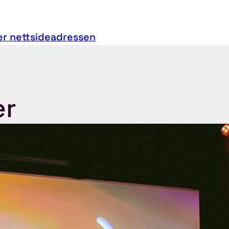
er nettsideadressen
er