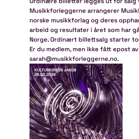
Ordinære billetter legges ut for salg 
Musikkforleggerne arrangerer Musikk
norske musikkforlag og deres opphav
arbeid og resultater i året som har gåt
Norge. Ordinært billettsalg starter to
Er du medlem, men ikke fått epost av
sarah@musikkforleggerne.no.