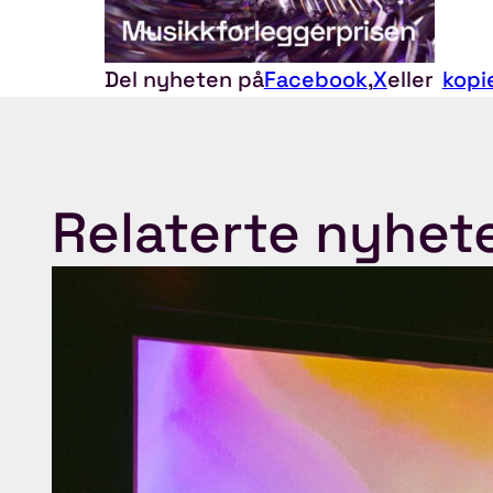
Del nyheten på
Facebook
,
X
eller
kopi
Relaterte nyhet