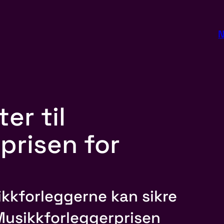
N
er til
prisen for
kkforleggerne kan sikre
l Musikkforleggerprisen