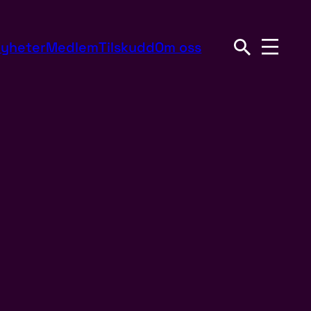
yheter
Medlem
Tilskudd
Om oss