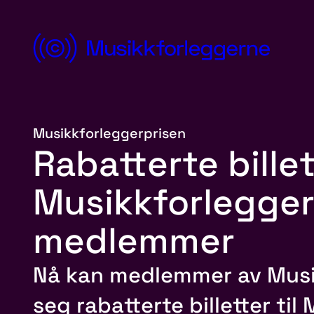
Hopp
til
innhold
Norsk
Musikkforleggerforening
Musikkforleggerprisen
Rabatterte billett
Musikkforlegger
medlemmer
Nå kan medlemmer av Musi
seg rabatterte billetter ti