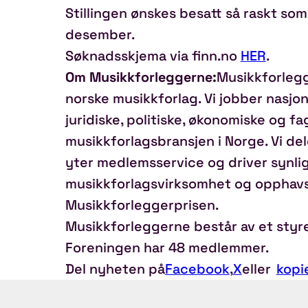
Stillingen ønskes besatt så raskt som 
desember.
Søknadsskjema via finn.no
HER
.
Om Musikkforleggerne:
Musikkforlegg
norske musikkforlag. Vi jobber nasjon
juridiske, politiske, økonomiske og f
musikkforlagsbransjen i Norge. Vi del
yter medlemsservice og driver synl
musikkforlagsvirksomhet og opphavsre
Musikkforleggerprisen.
Musikkforleggerne består av et styre
Foreningen har 48 medlemmer.
Del nyheten på
Facebook
,
X
eller
kopi