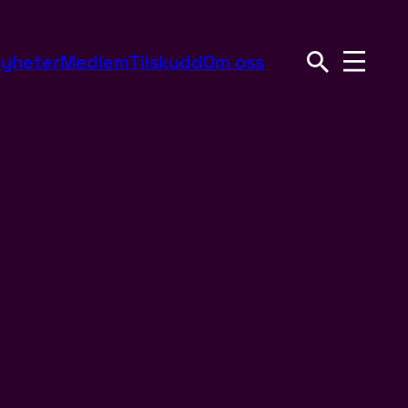
yheter
Medlem
Tilskudd
Om oss