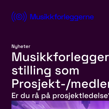
Hopp
til
innhold
Norsk
Musikkforleggerforening
Nyheter
Musikkforlegger
stilling som
Prosjekt-/medle
Er du rå på prosjektledelse