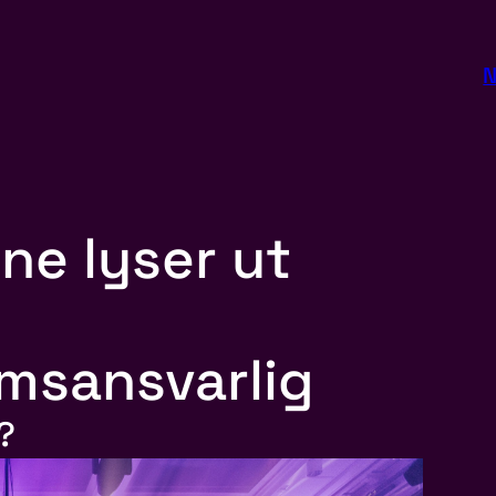
N
ne lyser ut
msansvarlig
?