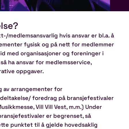
F
else?
-/medlemsansvarlig hvis ansvar er bl.a. å
gementer fysisk og på nett for medlemmer
eid med organisasjoner og foreninger i
så ha ansvar for medlemsservice,
ative oppgaver.
g av arrangementer for
/deltakelse/ foredrag på bransjefestivaler
sikkmesse, Vill Vill Vest, m.m.) Under
bransjefestivaler er begrenset, så
te punktet til å gjelde hovedsaklig