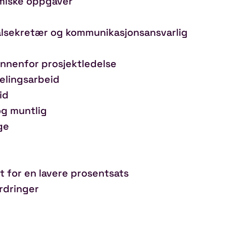
omiske oppgaver
lsekretær og kommunikasjonsansvarlig
innenfor prosjektledelse
delingsarbeid
id
og muntlig
ge
t for en lavere prosentsats
rdringer