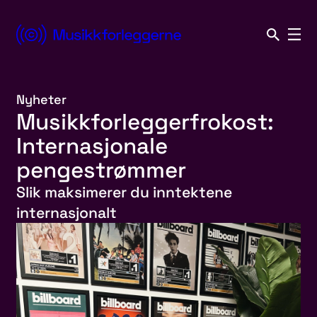
Hopp
til
Norsk
innhold
Musikkforleggerforening
Nyheter
Musikkforleggerfrokost:
Internasjonale
pengestrømmer
Slik maksimerer du inntektene
internasjonalt