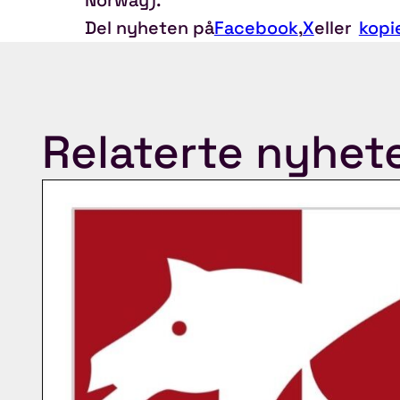
Del nyheten på
Facebook
,
X
eller
kopi
Relaterte nyhet