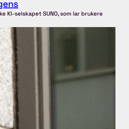
igens
ke KI-selskapet SUNO, som lar brukere