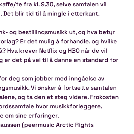
affe/te fra kl. 9.30, selve samtalen vil
Det blir tid til å mingle i etterkant.
nk- og bestillingsmusikk ut, og hva betyr
rlag? Er det mulig å forhandle, og hvilke
? Hva krever Netflix og HBO når de vil
 er det på vei til å danne en standard for
for deg som jobber med inngåelse av
ingsmusikk. Vi ønsker å fortsette samtalen
alene, og ta den et steg videre. Frokosten
rdssamtale hvor musikkforleggere,
e om sine erfaringer.
laussen (peermusic Arctic Rights