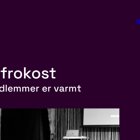
N
frokost
edlemmer er varmt