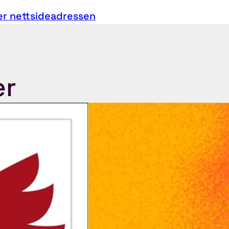
er nettsideadressen
er