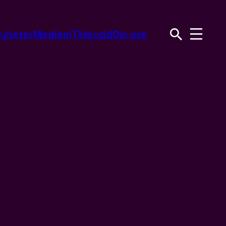
yheter
Medlem
Tilskudd
Om oss