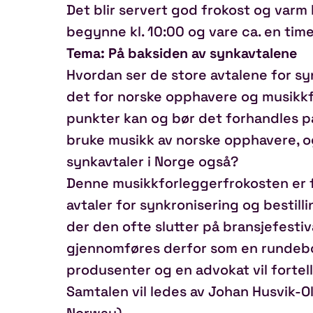
Det blir servert god frokost og varm k
begynne kl. 10:00 og vare ca. en time. 
Tema: På baksiden av synkavtalene
Hvordan ser de store avtalene for sy
det for norske opphavere og musikkfo
punkter kan og bør det forhandles på
bruke musikk av norske opphavere, og
synkavtaler i Norge også?
Denne musikkforleggerfrokosten er 
avtaler for synkronisering og bestill
der den ofte slutter på bransjefestiv
gjennomføres derfor som en rundebo
produsenter og en advokat vil fortell
Samtalen vil ledes av Johan Husvik-O
Norway).