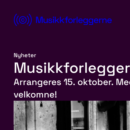
Hopp
til
innhold
Norsk
Musikkforleggerforening
Nyheter
Musikkforlegger
Arrangeres 15. oktober. M
velkomne!