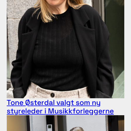
Tone Østerdal valgt som ny
styreleder i Musikkforleggerne