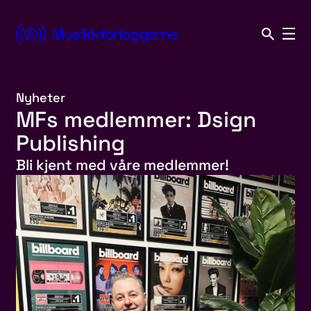
Hopp
til
Norsk
innhold
Musikkforleggerforening
Nyheter
MFs medlemmer: Dsign
Publishing
Bli kjent med våre medlemmer!