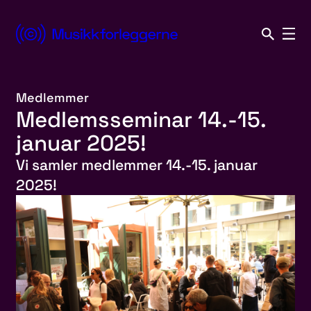
Hopp
til
Norsk
innhold
Musikkforleggerforening
Medlemmer
Medlemsseminar 14.-15.
januar 2025!
Vi samler medlemmer 14.-15. januar
2025!