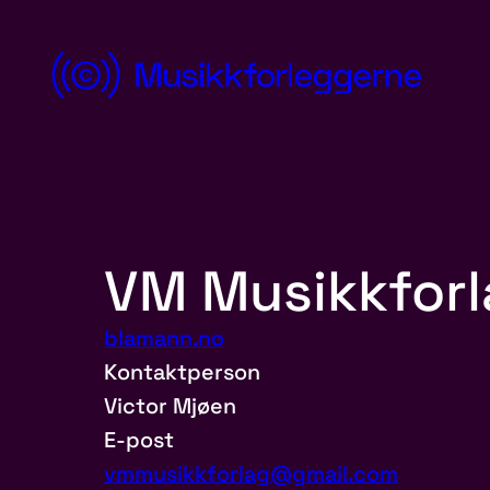
Norsk
Musikkforleggerforening
VM Musikkforl
Hopp
til
blamann.no
innhold
Kontaktperson
Victor Mjøen
E-post
vmmusikkforlag@gmail.com