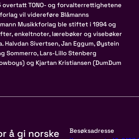
5 overtatt TONO- og forvalterrettighetene
forlag vil videreføre Blåmanns
åmann Musikkforlag ble stiftet i 1994 og
efter, enkeltnoter, lærebøker og visebøker
a. Halvdan Sivertsen, Jan Eggum, Øystein
ng Sommerro, Lars-Lillo Stenberg
Cowboys) og Kjartan Kristiansen (DumDum
Besøksadresse
r å gi norske