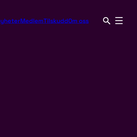
yheter
Medlem
Tilskudd
Om oss