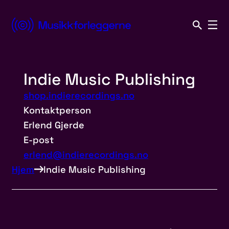
Norsk
Musikkforleggerforening
Indie Music Publishing
Hopp
til
shop.indierecordings.no
innhold
Kontaktperson
Erlend Gjerde
E-post
erlend@indierecordings.no
Hjem
Indie Music Publishing