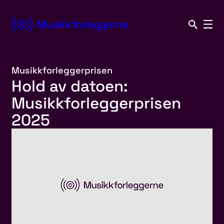
Hopp
til
Norsk
innhold
Musikkforleggerforening
Musikkforleggerprisen
Hold av datoen:
Musikkforleggerprisen
2025