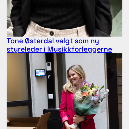
Tone Østerdal valgt som ny
styreleder i Musikkforleggerne