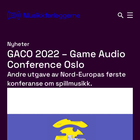
Hopp
til
Norsk
innhold
Musikkforleggerforening
Nyheter
GACO 2022 – Game Audio
Conference Oslo
Andre utgave av Nord-Europas første
konferanse om spillmusikk.