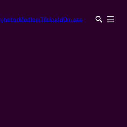
yheter
Medlem
Tilskudd
Om oss