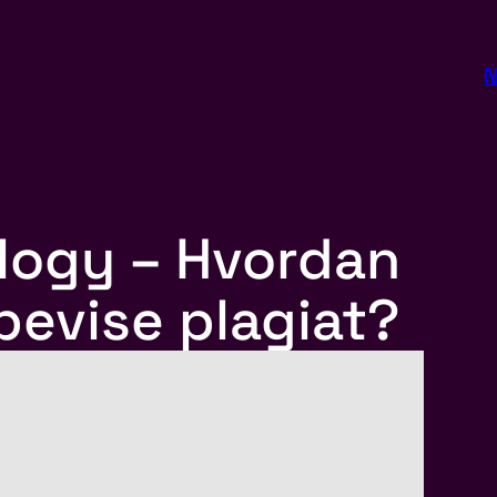
N
logy – Hvordan
bevise plagiat?