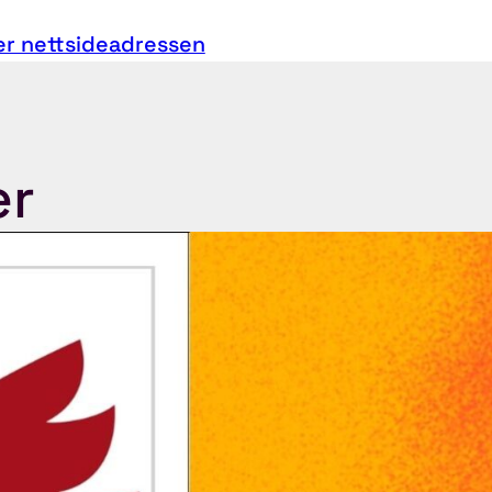
er nettsideadressen
er