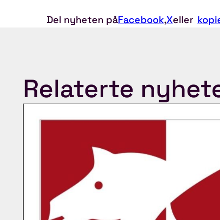
Del nyheten på
Facebook
,
X
eller
kopi
Relaterte nyhet