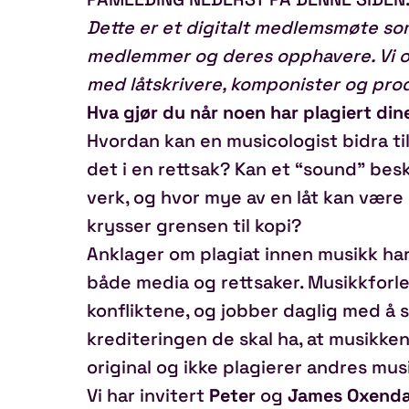
Dette er et digitalt medlemsmøte so
medlemmer og deres opphavere. Vi op
med låtskrivere, komponister og pro
Hva gjør du når noen har plagiert din
Hvordan kan en musicologist bidra til
det i en rettsak? Kan et “sound” be
verk, og hvor mye av en låt kan være 
krysser grensen til kopi?
Anklager om plagiat innen musikk har
både media og rettsaker. Musikkforle
konfliktene, og jobber daglig med å s
krediteringen de skal ha, at musikke
original og ikke plagierer andres mus
Vi har invitert
Peter
og
James Oxenda