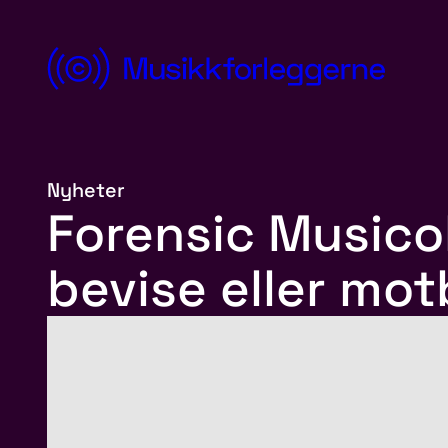
Hopp
til
innhold
Norsk
Musikkforleggerforening
Nyheter
Forensic Musico
bevise eller mot