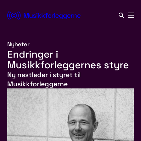
Hopp
til
Norsk
innhold
Musikkforleggerforening
Nyheter
Endringer i
Musikkforleggernes styre
Ny nestleder i styret til
Musikkforleggerne