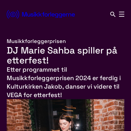
Hopp
til
Norsk
innhold
Musikkforleggerforening
Musikkforleggerprisen
DJ Marie Sahba spiller på
etterfest!
Etter programmet til
Musikkforleggerprisen 2024 er ferdig i
Kulturkirken Jakob, danser vi videre til
VEGA for etterfest!