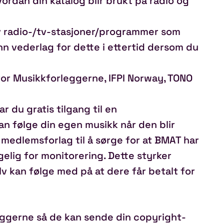
ordan din katalog blir brukt på radio og
av radio-/tv-stasjoner/programmer som
inn vederlag for dette i ettertid dersom du
or Musikkforleggerne, IFPI Norway, TONO
du gratis tilgang til en
n følge din egen musikk når den blir
e medlemsforlag til å sørge for at BMAT har
elig for monitorering. Dette styrker
v kan følge med på at dere får betalt for
eggerne så de kan sende din copyright-