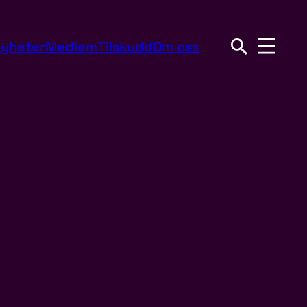
yheter
Medlem
Tilskudd
Om oss