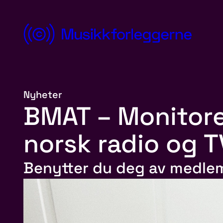
Hopp
til
innhold
Norsk
Musikkforleggerforening
Nyheter
BMAT – Monitore
norsk radio og T
Benytter du deg av medle