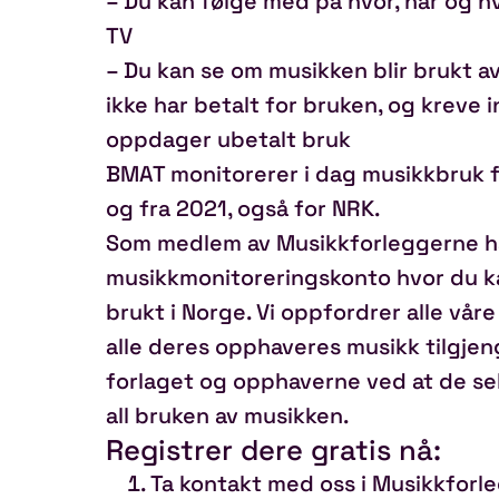
– Du kan følge med på hvor, når og hv
TV
– Du kan se om musikken blir brukt 
ikke har betalt for bruken, og kreve 
oppdager ubetalt bruk
BMAT monitorerer i dag musikkbruk f
og fra 2021, også for NRK.
Som medlem av Musikkforleggerne har 
musikkmonitoreringskonto hvor du ka
brukt i Norge. Vi oppfordrer alle vår
alle deres opphaveres musikk tilgjeng
forlaget og opphaverne ved at de sel
all bruken av musikken.
Registrer dere gratis nå:
Ta kontakt med oss i Musikkforl