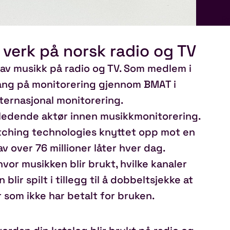
P
verk på norsk radio og TV
av musikk på radio og TV. Som medlem i
gang på monitorering gjennom BMAT i
nternasjonal monitorering.
 ledende aktør innen musikkmonitorering.
tching technologies knyttet opp mot en
v over 76 millioner låter hver dag.
or musikken blir brukt, hvilke kanaler
lir spilt i tillegg til å dobbeltsjekke at
r som ikke har betalt for bruken.