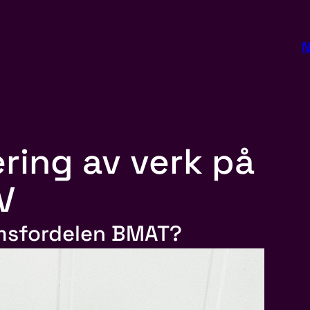
N
ring av verk på
V
msfordelen BMAT?