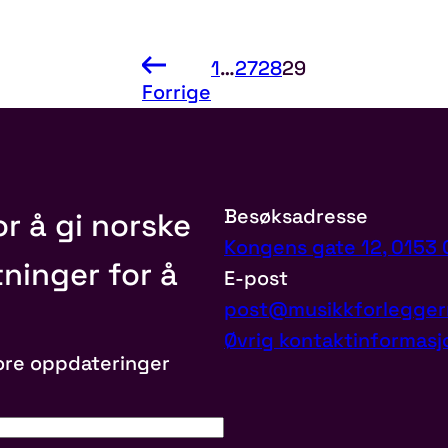
1
…
27
28
29
Forrige
Besøksadresse
r å gi norske
Kongens gate 12, 0153 
ninger for å
E-post
post@musikkforlegger
Øvrig kontaktinformasj
ore oppdateringer