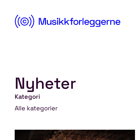
Norsk
Musikkforleggerforening
Nyheter
Hopp
til
Kategori
innhold
Alle kategorier