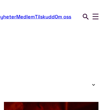
yheter
Medlem
Tilskudd
Om oss