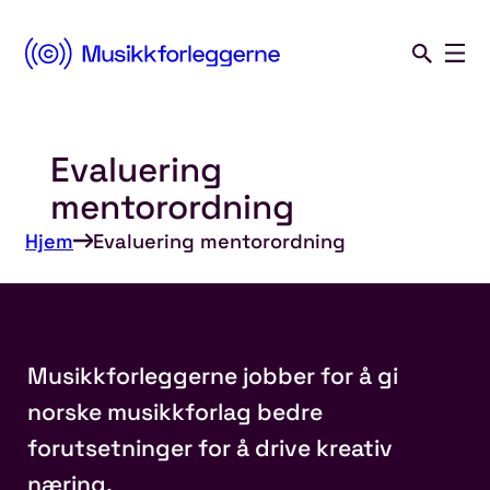
Norsk
Musikkforleggerforening
Evaluering
Hopp
til
mentorordning
innhold
Hjem
Evaluering mentorordning
Musikkforleggerne jobber for å gi
norske musikkforlag bedre
forutsetninger for å drive kreativ
næring.